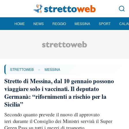
HOME
NEWS
REGGIO
MESSINA
SPORT
CALA
»
STRETTOWEB
MESSINA
Stretto di Messina, dal 10 gennaio possono
viaggiare solo i vaccinati. Il deputato
Germanà: “rifornimenti a rischio per la
Sicilia”
Secondo quanto prevede il nuovo dl approvato
ieri durante il Consiglio dei Ministri servirà il Super
Green Pass su tutti i mezzi di trasporto