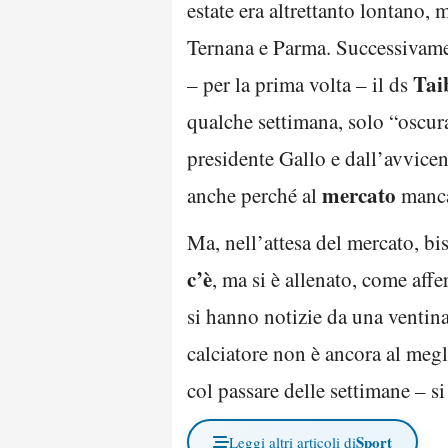
estate era altrettanto lontano,
Ternana e Parma. Successivam
Tai
– per la prima volta – il ds
qualche settimana, solo “oscura
presidente Gallo e dall’avvice
mercato
anche perché al
manca
Ma, nell’attesa del mercato, bi
c’è
, ma si è allenato, come af
si hanno notizie da una ventina
calciatore non è ancora al megl
col passare delle settimane – s
Sport
Leggi altri articoli di