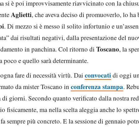
 ma si è poi improvvisamente riavvicinato con la chiusu
Aglietti
ente
, che aveva deciso di promuoverlo, lo ha b
bi
. Di mezzo si è messo il solito infortunio e un’asse
ta” dai risultati negativi, dalla presentazione del nuo
Toscano
ndamento in panchina. Col ritorno di
, la spe
 poco e quello sarà determinante.
convocati
sogna fare di necessità virtù. Dai
di oggi un
conferenza stampa
fermato da mister Toscano in
. Reb
 di giorni. Secondo quanto verificato dalla nostra red
io fisicamente, ma nella scelta aleggia anche lo spet
i fa sempre più concreto. E la sessione di gennaio po