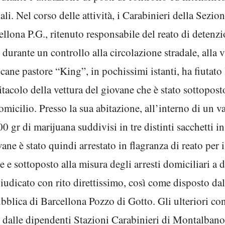
dali. Nel corso delle attività, i Carabinieri della Sezi
llona P.G., ritenuto responsabile del reato di detenzio
urante un controllo alla circolazione stradale, alla vi
cane pastore “King”, in pochissimi istanti, ha fiutato 
bitacolo della vettura del giovane che è stato sottopos
omicilio. Presso la sua abitazione, all’interno di un v
0 gr di marijuana suddivisi in tre distinti sacchetti i
ane è stato quindi arrestato in flagranza di reato per i
e e sottoposto alla misura degli arresti domiciliari a 
 giudicato con rito direttissimo, così come disposto da
blica di Barcellona Pozzo di Gotto. Gli ulteriori cont
alle dipendenti Stazioni Carabinieri di Montalbano 