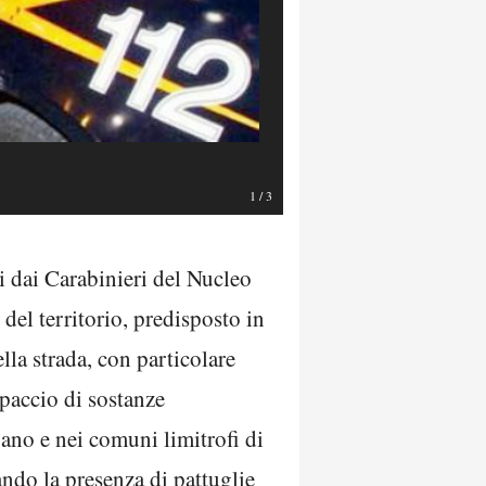
1
/
3
i dai Carabinieri del Nucleo
del territorio, predisposto in
lla strada, con particolare
spaccio di sostanze
gano e nei comuni limitrofi di
ando la presenza di pattuglie