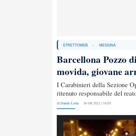
»
STRETTOWEB
MESSINA
Barcellona Pozzo di
movida, giovane ar
I Carabinieri della Sezione O
ritenuto responsabile del reat
di
Danilo Loria
16 Ott 2021 | 16:05