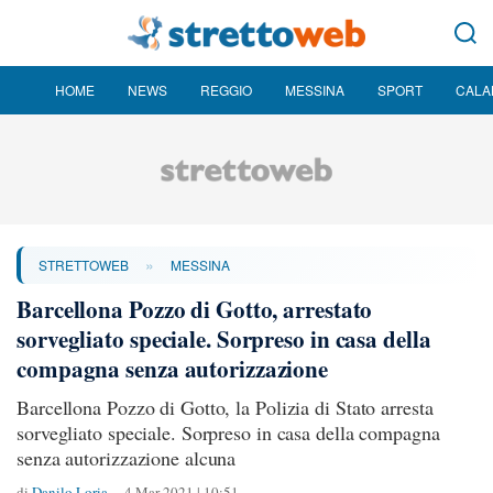
HOME
NEWS
REGGIO
MESSINA
SPORT
CALA
»
STRETTOWEB
MESSINA
Barcellona Pozzo di Gotto, arrestato
sorvegliato speciale. Sorpreso in casa della
compagna senza autorizzazione
Barcellona Pozzo di Gotto, la Polizia di Stato arresta
sorvegliato speciale. Sorpreso in casa della compagna
senza autorizzazione alcuna
di
Danilo Loria
4 Mar 2021 | 10:51