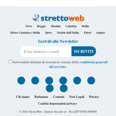
News
Reggio
Messina
Calabria
Sicilia
Meteo Calabria e Sicilia
Sport
Notizie dall’Italia
Esteri
Auguri
Iscriviti alla Newsletter
Il tuo indirizzo e-mail
condizioni generali
Iscrivendoti dichiari di aver preso visione delle
del servizio
.
Chi siamo
Redazione
Contatti
Note Legali
Privacy
Cambia impostazioni privacy
© 2026
StrettoWeb
- Editore Socedit srl - P.iva/CF 02901400800