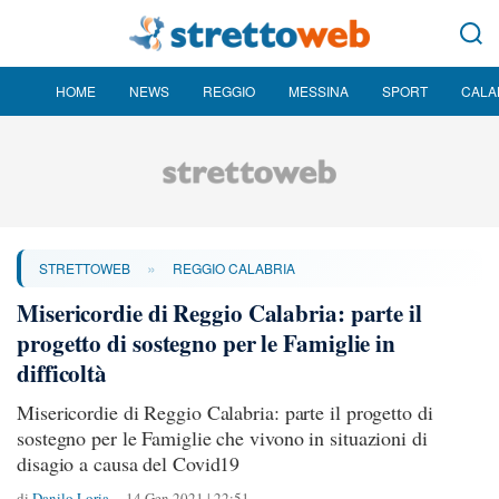
HOME
NEWS
REGGIO
MESSINA
SPORT
CALA
»
STRETTOWEB
REGGIO CALABRIA
Misericordie di Reggio Calabria: parte il
progetto di sostegno per le Famiglie in
difficoltà
Misericordie di Reggio Calabria: parte il progetto di
sostegno per le Famiglie che vivono in situazioni di
disagio a causa del Covid19
di
Danilo Loria
14 Gen 2021 | 22:51