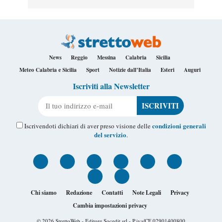
News
Reggio
Messina
Calabria
Sicilia
Meteo Calabria e Sicilia
Sport
Notizie dall’Italia
Esteri
Auguri
Iscriviti alla Newsletter
Il tuo indirizzo e-mail
condizioni generali
Iscrivendoti dichiari di aver preso visione delle
del servizio
.
Chi siamo
Redazione
Contatti
Note Legali
Privacy
Cambia impostazioni privacy
© 2026
StrettoWeb
- Editore Socedit srl - P.iva/CF 02901400800