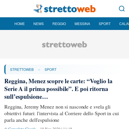
HOME
NEWS
REGGIO
MESSINA
SPORT
CALA
»
STRETTOWEB
SPORT
Reggina, Menez scopre le carte: “Voglio la
Serie A il prima possibile”. E poi ritorna
sull’espulsione…
Reggina, Jeremy Menez non si nasconde e svela gli
obiettivi futuri: l'intervista al Corriere dello Sport in cui
parla anche dell'espulsione
di
Consolato Cicciù
19 Nov 2020 | 11:18