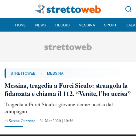
HOME
NEWS
REGGIO
MESSINA
SPORT
CALA
»
STRETTOWEB
MESSINA
Messina, tragedia a Furci Siculo: strangola la
fidanzata e chiama il 112. “Venite, l’ho uccisa”
Tragedia a Furci Siculo: giovane donne uccisa dal
compagno
di
Serena Guzzone
31 Mar 2020 | 10:56