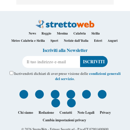
News
Reggio
Messina
Calabria
Sicilia
Meteo Calabria e Sicilia
Sport
Notizie dall’Italia
Esteri
Auguri
Iscriviti alla Newsletter
Il tuo indirizzo e-mail
condizioni generali
Iscrivendoti dichiari di aver preso visione delle
del servizio
.
Chi siamo
Redazione
Contatti
Note Legali
Privacy
Cambia impostazioni privacy
© 2026
StrettoWeb
- Editore Socedit srl - P.iva/CF 02901400800