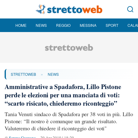
HOME
NEWS
REGGIO
MESSINA
SPORT
CALA
»
STRETTOWEB
NEWS
Amministrative a Spadafora, Lillo Pistone
perde le elezioni per una manciata di voti:
“scarto risicato, chiederemo riconteggio”
Tania Venuti sindaco di Spadafora per 38 voti in più. Lillo
Pistone: “Il nostro è comunque un grande risultato.
Valuteremo di chiedere il riconteggio dei voti"
di
Serena Guzzone
29 Apr 2019 | 18:29