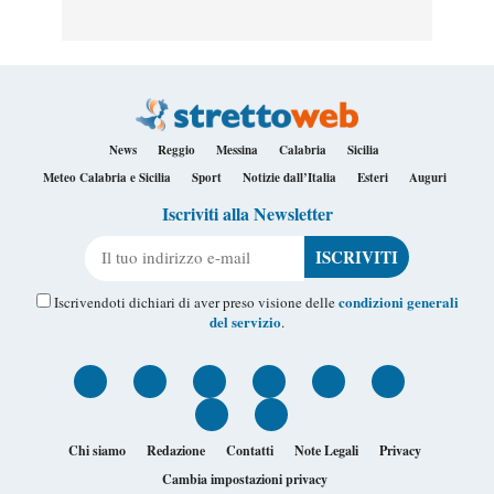
News
Reggio
Messina
Calabria
Sicilia
Meteo Calabria e Sicilia
Sport
Notizie dall’Italia
Esteri
Auguri
Iscriviti alla Newsletter
Il tuo indirizzo e-mail
condizioni generali
Iscrivendoti dichiari di aver preso visione delle
del servizio
.
Chi siamo
Redazione
Contatti
Note Legali
Privacy
Cambia impostazioni privacy