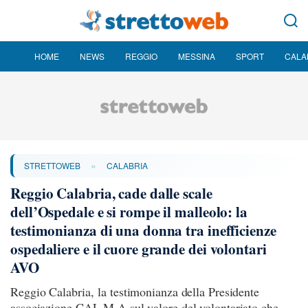
HOME
NEWS
REGGIO
MESSINA
SPORT
CALA
»
STRETTOWEB
CALABRIA
Reggio Calabria, cade dalle scale
dell’Ospedale e si rompe il malleolo: la
testimonianza di una donna tra inefficienze
ospedaliere e il cuore grande dei volontari
AVO
Reggio Calabria, la testimonianza della Presidente
associazione CAL.M.A sul valore del volontariato che