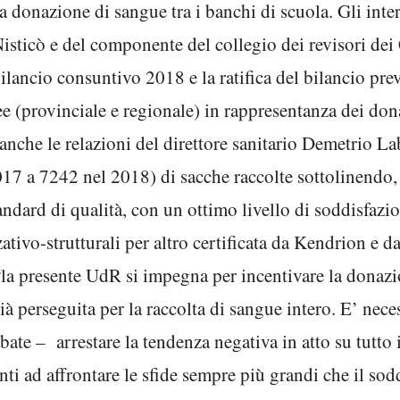
 donazione di sangue tra i banchi di scuola. Gli inte
sticò e del componente del collegio dei revisori de
lancio consuntivo 2018 e la ratifica del bilancio preve
ee (provinciale e regionale) in rappresentanza dei d
anche le relazioni del direttore sanitario Demetrio L
7 a 7242 nel 2018) di sacche raccolte sottolinendo, 
ndard di qualità, con un ottimo livello di soddisfazio
tivo-strutturali per altro certificata da Kendrion e d
“la presente UdR si impegna per incentivare la donazi
à perseguita per la raccolta di sangue intero. E’ neces
ate – arrestare la tendenza negativa in atto su tutto i
onti ad affrontare le sfide sempre più grandi che il so