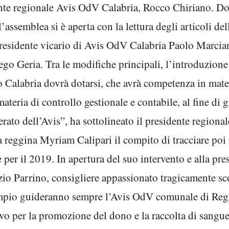
dente regionale Avis OdV Calabria, Rocco Chiriano. D
, l’assemblea si è aperta con la lettura degli articoli de
presidente vicario di Avis OdV Calabria Paolo Marcian
ego Geria. Tra le modifiche principali, l’introduzione
o Calabria dovrà dotarsi, che avrà competenza in mate
 materia di controllo gestionale e contabile, al fine di
perato dell’Avis”, ha sottolineato il presidente region
 reggina Myriam Calipari il compito di tracciare poi il
e per il 2019. In apertura del suo intervento e alla pres
zio Parrino, consigliere appassionato tragicamente s
empio guideranno sempre l’Avis OdV comunale di Reg
 per la promozione del dono e la raccolta di sangue