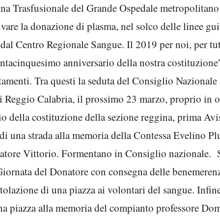
cina Trasfusionale del Grande Ospedale metropolitano
vare la donazione di plasma, nel solco delle linee gu
 dal Centro Regionale Sangue. Il 2019 per noi, per tut
antacinquesimo anniversario della nostra costituzione”
tamenti. Tra questi la seduta del Consiglio Nazionale
 Reggio Calabria, il prossimo 23 marzo, proprio in o
 della costituzione della sezione reggina, prima Avis
di una strada alla memoria della Contessa Evelino Plu
ondatore Vittorio. Formentano in Consiglio nazionale.
Giornata del Donatore con consegna delle benemerenz
itolazione di una piazza ai volontari del sangue. Infin
 una piazza alla memoria del compianto professore D