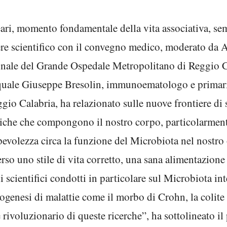
ari, momento fondamentale della vita associativa, se
re scientifico con il convegno medico, moderato da A
onale del Grande Ospedale Metropolitano di Reggio Ca
 quale Giuseppe Bresolin, immunoematologo e primar
io Calabria, ha relazionato sulle nuove frontiere di 
eriche che compongono il nostro corpo, particolarment
pevolezza circa la funzione del Microbiota nel nostro
erso uno stile di vita corretto, una sana alimentazion
udi scientifici condotti in particolare sul Microbiota in
ogenesi di malattie come il morbo di Crohn, la colite 
re rivoluzionario di queste ricerche”, ha sottolineato i