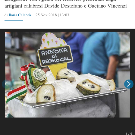
artigiani calabresi Davide Destefano e Gaetano Vincenzi
di
Ilaria Calabrò
25 Nov 2018 | 13:03
1
/
5