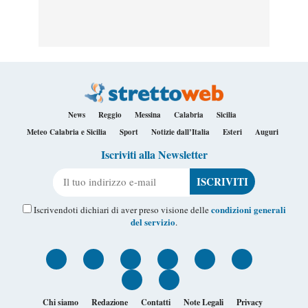
News
Reggio
Messina
Calabria
Sicilia
Meteo Calabria e Sicilia
Sport
Notizie dall’Italia
Esteri
Auguri
Iscriviti alla Newsletter
Il tuo indirizzo e-mail
condizioni generali
Iscrivendoti dichiari di aver preso visione delle
del servizio
.
Chi siamo
Redazione
Contatti
Note Legali
Privacy