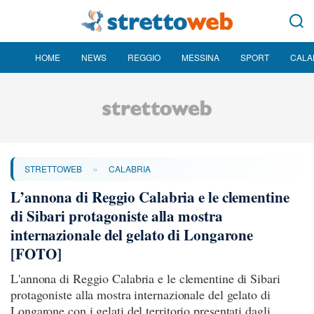
HOME
NEWS
REGGIO
MESSINA
SPORT
CALA
»
STRETTOWEB
CALABRIA
L’annona di Reggio Calabria e le clementine
di Sibari protagoniste alla mostra
internazionale del gelato di Longarone
[FOTO]
L'annona di Reggio Calabria e le clementine di Sibari
protagoniste alla mostra internazionale del gelato di
Longarone con i gelati del territorio presentati dagli