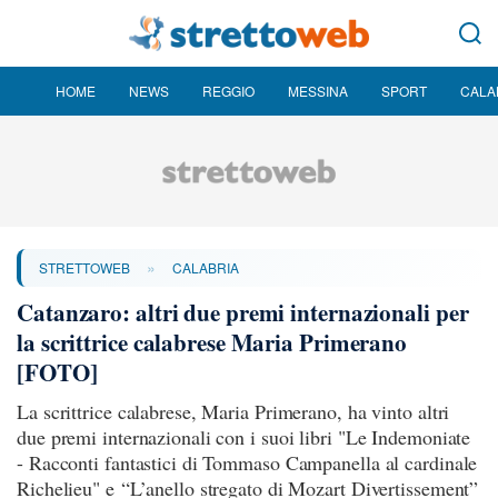
HOME
NEWS
REGGIO
MESSINA
SPORT
CALA
»
STRETTOWEB
CALABRIA
Catanzaro: altri due premi internazionali per
la scrittrice calabrese Maria Primerano
[FOTO]
La scrittrice calabrese, Maria Primerano, ha vinto altri
due premi internazionali con i suoi libri "Le Indemoniate
- Racconti fantastici di Tommaso Campanella al cardinale
Richelieu" e “L’anello stregato di Mozart Divertissement”