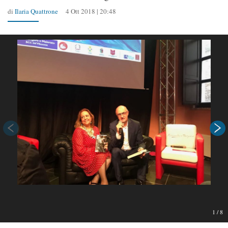
di
Ilaria Quattrone
4 Ott 2018 | 20:48
1
/
8