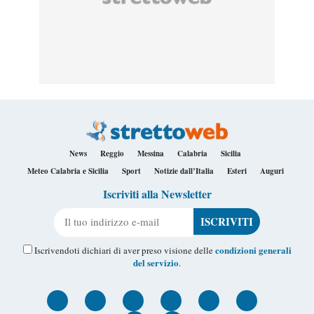
News
Reggio
Messina
Calabria
Sicilia
Meteo Calabria e Sicilia
Sport
Notizie dall’Italia
Esteri
Auguri
Iscriviti alla Newsletter
Il tuo indirizzo e-mail
condizioni generali
Iscrivendoti dichiari di aver preso visione delle
del servizio
.