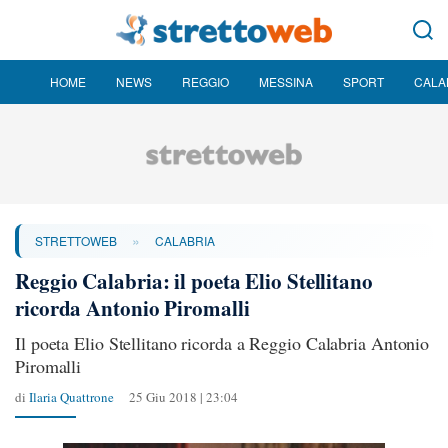
HOME
NEWS
REGGIO
MESSINA
SPORT
CALA
»
STRETTOWEB
CALABRIA
Reggio Calabria: il poeta Elio Stellitano
ricorda Antonio Piromalli
Il poeta Elio Stellitano ricorda a Reggio Calabria Antonio
Piromalli
di
Ilaria Quattrone
25 Giu 2018 | 23:04