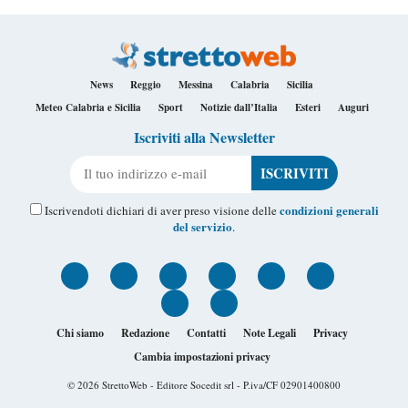
News
Reggio
Messina
Calabria
Sicilia
Meteo Calabria e Sicilia
Sport
Notizie dall’Italia
Esteri
Auguri
Iscriviti alla Newsletter
Il tuo indirizzo e-mail
condizioni generali
Iscrivendoti dichiari di aver preso visione delle
del servizio
.
Chi siamo
Redazione
Contatti
Note Legali
Privacy
Cambia impostazioni privacy
© 2026
StrettoWeb
- Editore Socedit srl - P.iva/CF 02901400800