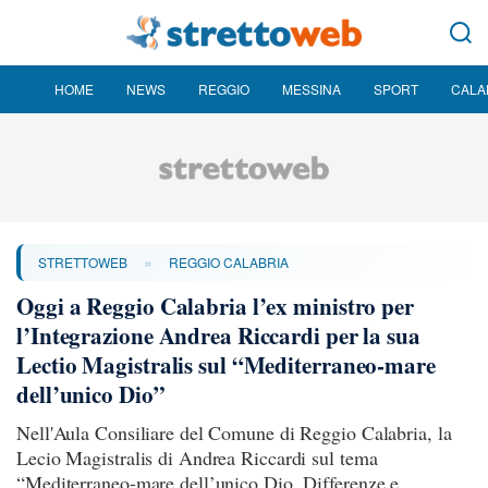
HOME
NEWS
REGGIO
MESSINA
SPORT
CALA
»
STRETTOWEB
REGGIO CALABRIA
Oggi a Reggio Calabria l’ex ministro per
l’Integrazione Andrea Riccardi per la sua
Lectio Magistralis sul “Mediterraneo-mare
dell’unico Dio”
Nell'Aula Consiliare del Comune di Reggio Calabria, la
Lecio Magistralis di Andrea Riccardi sul tema
“Mediterraneo-mare dell’unico Dio. Differenze e