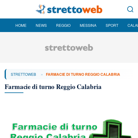
HOME
NEWS
REGGIO
MESSINA
SPORT
CALA
»
STRETTOWEB
FARMACIE DI TURNO REGGIO CALABRIA
Farmacie di turno Reggio Calabria