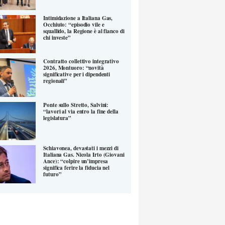
Intimidazione a Italiana Gas,
Occhiuto: “episodio vile e
squallido, la Regione è al fianco di
chi investe”
Contratto collettivo integrativo
2026, Montuoro: “novità
significative per i dipendenti
regionali”
Ponte sullo Stretto, Salvini:
“lavori al via entro la fine della
legislatura”
Schiavonea, devastati i mezzi di
Italiana Gas. Nicola Irto (Giovani
Ance): “colpire un’impresa
significa ferire la fiducia nel
futuro”