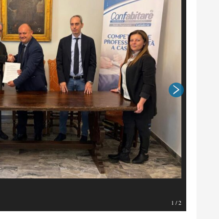
1
/
2