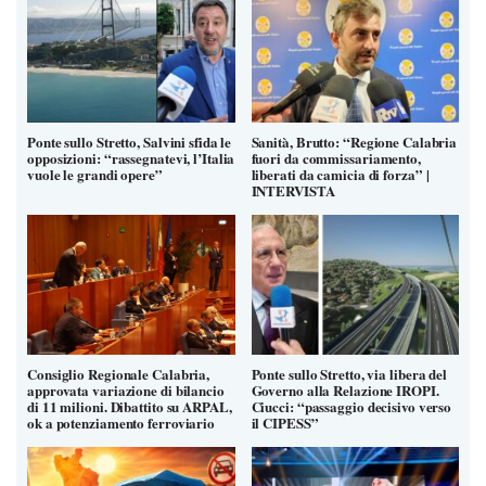
Ponte sullo Stretto, Salvini sfida le
Sanità, Brutto: “Regione Calabria
opposizioni: “rassegnatevi, l’Italia
fuori da commissariamento,
vuole le grandi opere”
liberati da camicia di forza” |
INTERVISTA
Consiglio Regionale Calabria,
Ponte sullo Stretto, via libera del
approvata variazione di bilancio
Governo alla Relazione IROPI.
di 11 milioni. Dibattito su ARPAL,
Ciucci: “passaggio decisivo verso
ok a potenziamento ferroviario
il CIPESS”