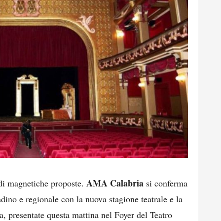
AMA Calabria
o di magnetiche proposte.
si conferma
adino e regionale con la nuova stagione teatrale e la
 presentate questa mattina nel Foyer del Teatro