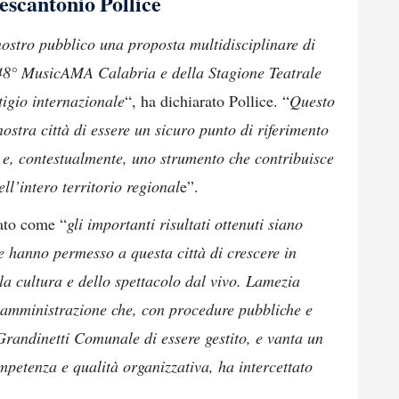
escantonio Pollice
ostro pubblico una proposta multidisciplinare di
l 48° MusicAMA Calabria e della Stagione Teatrale
tigio internazionale
“, ha dichiarato Pollice. “
Questo
ostra città di essere un sicuro punto di riferimento
e e, contestualmente, uno strumento che contribuisce
ll’intero territorio regional
e”.
eato come “
gli importanti risultati ottenuti siano
he hanno permesso a questa città di crescere in
lla cultura e dello spettacolo dal vivo. Lamezia
n’amministrazione che, con procedure pubbliche e
Grandinetti Comunale di essere gestito, e vanta un
mpetenza e qualità organizzativa, ha intercettato