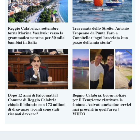
Reggio Calabria, a settembre
Traversata dello Stretto, Antonio
torna Marina Vasilyuk: verso la
Tropeano da Punta Faro a
grammatica ucraina per 30 mila
Cannitello: “ogni bracciata è un
bambini in Italia
pezzo della mia storia”
Dopo 12 anni di Falcomatà il
Reggio Calabria, buone notizie
Comune di Reggio Calabria
per il Tempietto: riattivata la
chiude il bilancio con 172 milioni
fontana. Attivati anche due servizi
di disavanzo: i conti sono stati
mai presenti in quell’area |
risanati davvero?
VIDEO