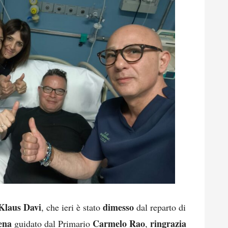
Klaus Davi
dimesso
, che ieri è stato
dal reparto di
ena
Carmelo Rao
ringrazia
guidato dal Primario
,