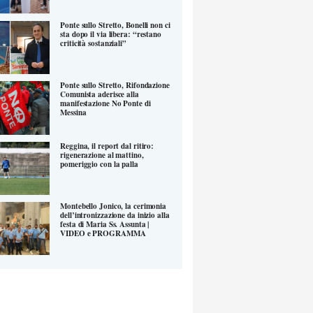
Ponte sullo Stretto, Bonelli non ci
sta dopo il via libera: “restano
criticità sostanziali”
Ponte sullo Stretto, Rifondazione
Comunista aderisce alla
manifestazione No Ponte di
Messina
Reggina, il report dal ritiro:
rigenerazione al mattino,
pomeriggio con la palla
Montebello Jonico, la cerimonia
dell’intronizzazione da inizio alla
festa di Maria Ss. Assunta |
VIDEO e PROGRAMMA