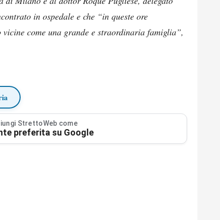
a di Milano e al dottor Roque Pugliese, delegato
contrato in ospedale e che “in queste ore
o vicine come una grande e straordinaria famiglia”,
ria
iungi StrettoWeb come
nte preferita su Google