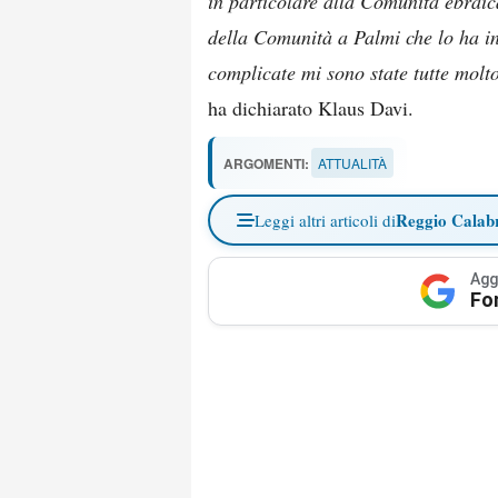
in particolare alla Comunità ebraic
della Comunità a Palmi che lo ha in
complicate mi sono state tutte molt
ha dichiarato Klaus Davi.
ARGOMENTI:
ATTUALITÀ
Reggio Calab
Leggi altri articoli di
Agg
Fo