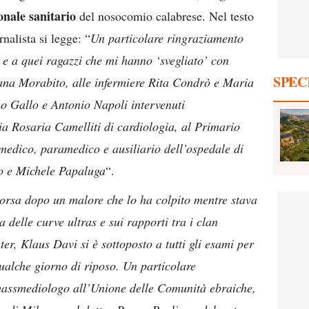
onale sanitario
del nosocomio calabrese. Nel testo
rnalista si legge: “
Un particolare ringraziamento
e a quei ragazzi che mi hanno ‘svegliato’ con
SPEC
dana Morabito, alle infermiere Rita Condrò e Maria
no Gallo e Antonio Napoli intervenuti
a Rosaria Camelliti di cardiologia, al Primario
medico, paramedico e ausiliario dell’ospedale di
so e Michele Papaluga
“.
rsa dopo un malore che lo ha colpito mentre stava
a delle curve ultras e sui rapporti tra i clan
nter, Klaus Davi si è sottoposto a tutti gli esami per
ualche giorno di riposo. Un particolare
 massmediologo all’Unione delle Comunità ebraiche,