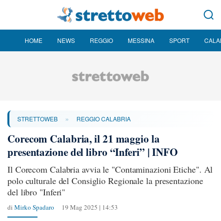
HOME
NEWS
REGGIO
MESSINA
SPORT
CALA
»
STRETTOWEB
REGGIO CALABRIA
Corecom Calabria, il 21 maggio la
presentazione del libro “Inferi” | INFO
Il Corecom Calabria avvia le "Contaminazioni Etiche". Al
polo culturale del Consiglio Regionale la presentazione
del libro "Inferi"
di
Mirko Spadaro
19 Mag 2025 | 14:53