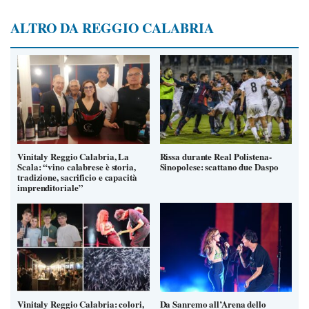
ALTRO DA REGGIO CALABRIA
Vinitaly Reggio Calabria, La
Rissa durante Real Polistena-
Scala: “vino calabrese è storia,
Sinopolese: scattano due Daspo
tradizione, sacrificio e capacità
imprenditoriale”
Vinitaly Reggio Calabria: colori,
Da Sanremo all’Arena dello