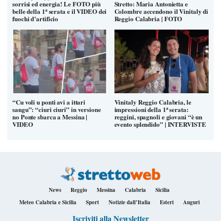
sorrisi ed energia! Le FOTO più
Stretto: Maria Antonietta e
belle della 1ª serata e il VIDEO dei
Colombre accendono il Vinitaly di
fuochi d’artificio
Reggio Calabria | FOTO
“Cu voli u ponti avi a ittari
Vinitaly Reggio Calabria, le
sangu”: “ciuri ciuri” in versione
impressioni della 1ª serata:
no Ponte sbarca a Messina |
reggini, spagnoli e giovani “è un
VIDEO
evento splendido” | INTERVISTE
News
Reggio
Messina
Calabria
Sicilia
Meteo Calabria e Sicilia
Sport
Notizie dall’Italia
Esteri
Auguri
Iscriviti alla Newsletter