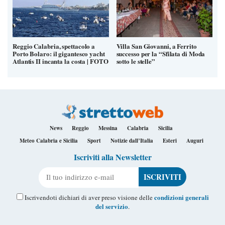
Reggio Calabria, spettacolo a
Villa San Giovanni, a Ferrito
Porto Bolaro: il gigantesco yacht
successo per la “Sfilata di Moda
Atlantis II incanta la costa | FOTO
sotto le stelle”
News
Reggio
Messina
Calabria
Sicilia
Meteo Calabria e Sicilia
Sport
Notizie dall’Italia
Esteri
Auguri
Iscriviti alla Newsletter
Il tuo indirizzo e-mail
condizioni generali
Iscrivendoti dichiari di aver preso visione delle
del servizio
.