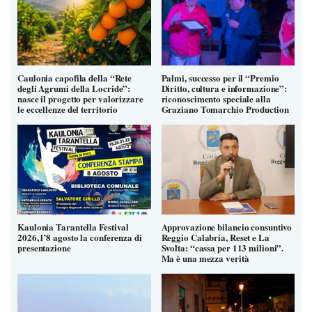
Caulonia capofila della “Rete
Palmi, successo per il “Premio
degli Agrumi della Locride”:
Diritto, cultura e informazione”:
nasce il progetto per valorizzare
riconoscimento speciale alla
le eccellenze del territorio
Graziano Tomarchio Production
Kaulonia Tarantella Festival
Approvazione bilancio consuntivo
2026, l’8 agosto la conferenza di
Reggio Calabria, Reset e La
presentazione
Svolta: “cassa per 113 milioni”.
Ma è una mezza verità