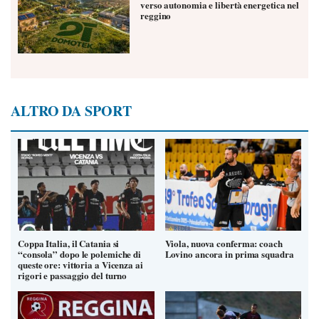
verso autonomia e libertà energetica nel
reggino
ALTRO DA SPORT
Coppa Italia, il Catania si
Viola, nuova conferma: coach
“consola” dopo le polemiche di
Lovino ancora in prima squadra
queste ore: vittoria a Vicenza ai
rigori e passaggio del turno