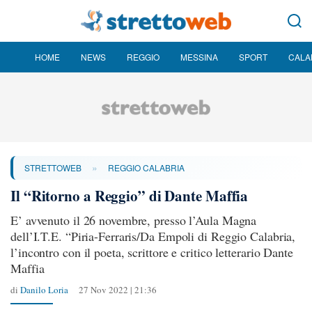
HOME
NEWS
REGGIO
MESSINA
SPORT
CALA
»
STRETTOWEB
REGGIO CALABRIA
Il “Ritorno a Reggio” di Dante Maffia
E’ avvenuto il 26 novembre, presso l’Aula Magna
dell’I.T.E. “Piria-Ferraris/Da Empoli di Reggio Calabria,
l’incontro con il poeta, scrittore e critico letterario Dante
Maffia
di
Danilo Loria
27 Nov 2022 | 21:36