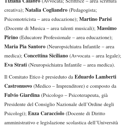
Tiziana Calabrò
(Avvocata; Scrittrice – area scrittura
Natalia Cogliandro
creativa);
(Pedagogista;
Martino Parisi
Psicomotricista – area educazione);
Massimo
(Docente di Musica – area talenti musicali);
Pirino
(Educatore Professionale – area educazione);
Maria Pia Santoro
(Neuropsichiatra Infantile – area
Concettina Siciliano
medica);
(Avvocata – area legale);
Eva Strati
(Neuropsichiatra Infantile – area medica).
Eduardo Lamberti
Il Comitato Etico è presieduto da
Castronuovo
(Medico – Imprenditore) e composto da
Fulvio Giardina
(Psicologo – Psicoterapeuta, già
Presidente del Consiglio Nazionale dell’Ordine degli
Enza Caracciolo
Psicologi);
(Docente di Diritto
amministrativo e legislazione scolastica dell’Università