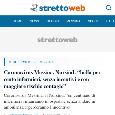
HOME
NEWS
REGGIO
MESSINA
SPORT
CALA
»
STRETTOWEB
MESSINA
Coronavirus Messina, Nursind: “beffa per
cento infermieri, senza incentivi e con
maggiore rischio contagio”
Coronavirus Messina, il Nursind: "un centinaio di
infermieri rimarranno in ospedale senza andare in
ambulanza e perderanno l’incentivo"
di
Redazione StrettoWeb
24 Apr 2020 | 10:08