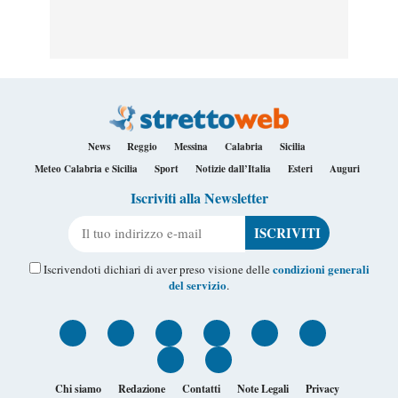
News
Reggio
Messina
Calabria
Sicilia
Meteo Calabria e Sicilia
Sport
Notizie dall’Italia
Esteri
Auguri
Iscriviti alla Newsletter
Il tuo indirizzo e-mail
condizioni generali
Iscrivendoti dichiari di aver preso visione delle
del servizio
.
Chi siamo
Redazione
Contatti
Note Legali
Privacy