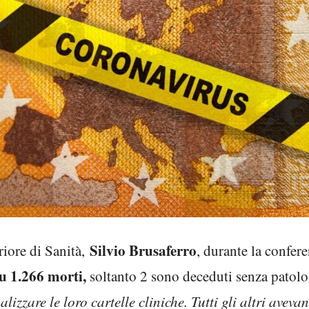
Silvio Brusaferro
riore di Sanità,
, durante la confer
u 1.266 morti,
soltanto 2 sono deceduti senza patolo
zzare le loro cartelle cliniche. Tutti gli altri avev