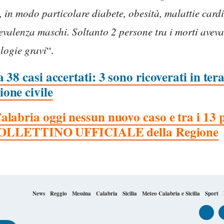
e, in modo particolare diabete, obesità, malattie card
 prevalenza maschi. Soltanto 2 persone tra i morti ave
logie gravi
“.
38 casi accertati: 3 sono ricoverati in ter
one civile
labria oggi nessun nuovo caso e tra i 13 p
Il BOLLETTINO UFFICIALE della Regione
News
Reggio
Messina
Calabria
Sicilia
Meteo Calabria e Sicilia
Sport