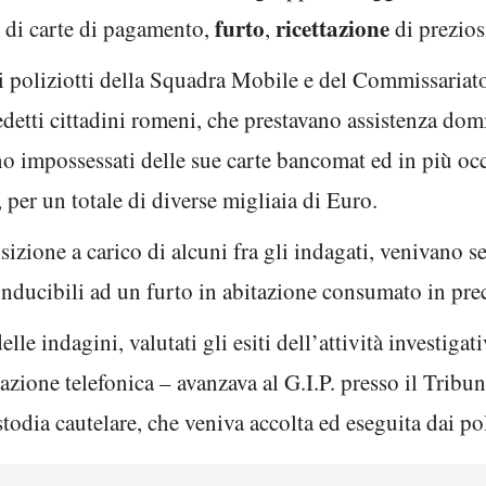
furto
ricettazione
to di carte di pagamento,
,
di prezios
i poliziotti della Squadra Mobile e del Commissariato
edetti cittadini romeni, che prestavano assistenza domi
no impossessati delle sue carte bancomat ed in più oc
per un totale di diverse migliaia di Euro.
sizione a carico di alcuni fra gli indagati, venivano se
iconducibili ad un furto in abitazione consumato in pr
lle indagini, valutati gli esiti dell’attività investiga
azione telefonica – avanzava al G.I.P. presso il Tribun
todia cautelare, che veniva accolta ed eseguita dai pol