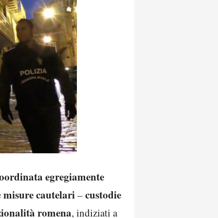
coordinata egregiamente
misure
cautelari
custodie
e
–
ionalità
romena
, indiziati a