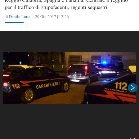
per il traffico di stupefacenti, ingenti sequestri
di
Danilo Loria
20 Giu 2017 | 12:26
1
/
6