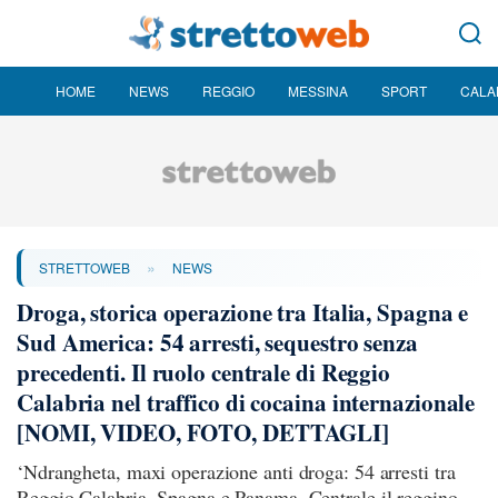
HOME
NEWS
REGGIO
MESSINA
SPORT
CALA
»
STRETTOWEB
NEWS
Droga, storica operazione tra Italia, Spagna e
Sud America: 54 arresti, sequestro senza
precedenti. Il ruolo centrale di Reggio
Calabria nel traffico di cocaina internazionale
[NOMI, VIDEO, FOTO, DETTAGLI]
‘Ndrangheta, maxi operazione anti droga: 54 arresti tra
Reggio Calabria, Spagna e Panama. Centrale il reggino