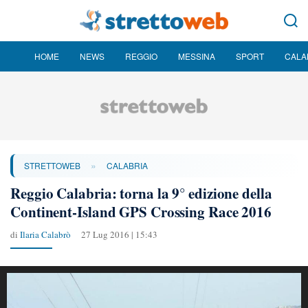
HOME
NEWS
REGGIO
MESSINA
SPORT
CALA
»
STRETTOWEB
CALABRIA
Reggio Calabria: torna la 9° edizione della
Continent-Island GPS Crossing Race 2016
di
Ilaria Calabrò
27 Lug 2016 | 15:43